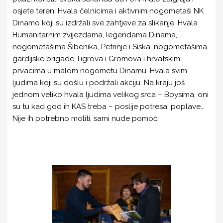
PROGRAM JAVNIH RADOVA
osjete teren. Hvala čelnicima i aktivnim nogometaši NK
Dinamo koji su izdržali sve zahtjeve za slikanje. Hvala
ZAVOD ZA VJEŠTAČENJE
Humanitarnim zvijezdama, legendama Dinama,
DRUŠTVENO KORISTAN RAD ZA OPĆE DOBRO
nogometašima Šibenika, Petrinje i Siska, nogometašima
gardijske brigade Tigrova i Gromova i hrvatskim
SANACIJA PROSTORA UDRUGE KAS
prvacima u malom nogometu Dinamu. Hvala svim
ljudima koji su došlu i podržali akciju. Na kraju još
NAŠI LJUBIMCI
jednom veliko hvala ljudima velikog srca – Boysima, oni
SLUŽBENI DOKUMENTI
su tu kad god ih KAS treba – poslije potresa, poplave…
Nije ih potrebno moliti, sami nude pomoć.
O NAMA
KONTAKT