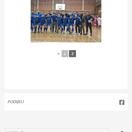
◄
1
2
PODIJELI