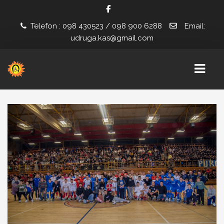
Telefon : 098 430523 / 098 900 6288
Email:
udruga.kas@gmail.com
POČETNA
NOVOSTI
PROJEKTI
ZAŽELI U KAS-U
ZAJEDNO U KAS-U
INSTITUCIONALNA PODRŠKA ZA STABILIZACIJU I