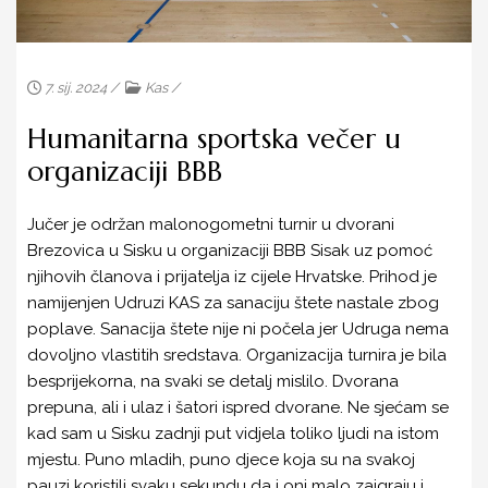
RAZVOJ UDRUGE
RTL POMAŽE DJECI
7. sij. 2024 /
Kas
/
ARHIVA
Humanitarna sportska večer u
KASOM U BUDUĆNOST
organizaciji BBB
ISPUNJEN ŽIVOT
Jučer je održan malonogometni turnir u dvorani
GODINE NISU VAŽNE
Brezovica u Sisku u organizaciji BBB Sisak uz pomoć
ZAŽELI U KAS-U
njihovih članova i prijatelja iz cijele Hrvatske. Prihod je
namijenjen Udruzi KAS za sanaciju štete nastale zbog
ZAJEDNO U KAS-U
poplave. Sanacija štete nije ni počela jer Udruga nema
dovoljno vlastitih sredstava. Organizacija turnira je bila
PSIHOLOŠKA POMOĆ RODITELJIMA U
besprijekorna, na svaki se detalj mislilo. Dvorana
PREVLADAVANJU STRESA UZROKOVANOG
POTRESOM
prepuna, ali i ulaz i šatori ispred dvorane. Ne sjećam se
kad sam u Sisku zadnji put vidjela toliko ljudi na istom
SPORTSKE AKTIVNOSTI MLADIH U KAS-U
mjestu. Puno mladih, puno djece koja su na svakoj
pauzi koristili svaku sekundu da i oni malo zaigraju i