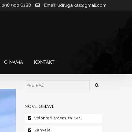
/ 098 900 6288
Email: udruga.kas@gmail.com
O NAMA
KONTAKT
NOVE OBJAVE
Volonteri srcem za KAS
Zahvala