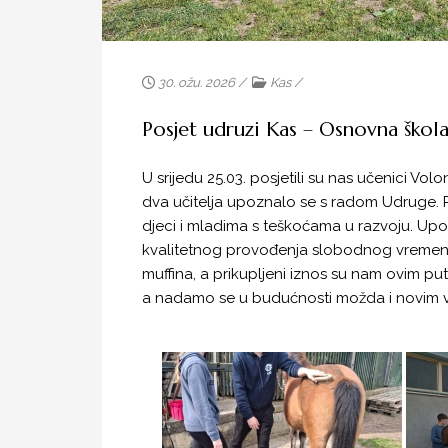
30. ožu. 2026 /
Kas
/
Posjet udruzi Kas – Osnovna ško
U srijedu 25.03. posjetili su nas učenici Vo
dva učitelja upoznalo se s radom Udruge. Pr
djeci i mladima s teškoćama u razvoju. Upo
kvalitetnog provođenja slobodnog vremena. O
muffina, a prikupljeni iznos su nam ovim pute
a nadamo se u budućnosti možda i novim v