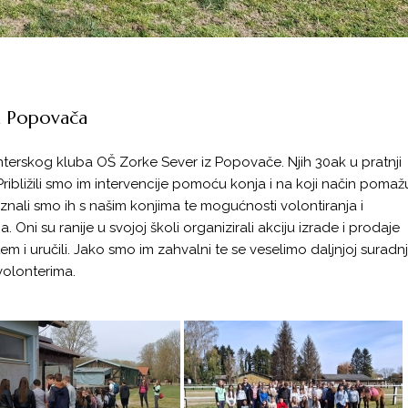
la Popovača
lonterskog kluba OŠ Zorke Sever iz Popovače. Njih 30ak u pratnji
ibližili smo im intervencije pomoću konja i na koji način pomaž
znali smo ih s našim konjima te mogućnosti volontiranja i
ni su ranije u svojoj školi organizirali akciju izrade i prodaje
m i uručili. Jako smo im zahvalni te se veselimo daljnjoj suradnji
olonterima.