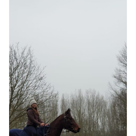
PROGRAM JAVNIH RADOVA
ZAVOD ZA VJEŠTAČENJE
DRUŠTVENO KORISTAN RAD ZA OPĆE DOBRO
SANACIJA PROSTORA UDRUGE KAS
NAŠI LJUBIMCI
SLUŽBENI DOKUMENTI
O NAMA
KONTAKT