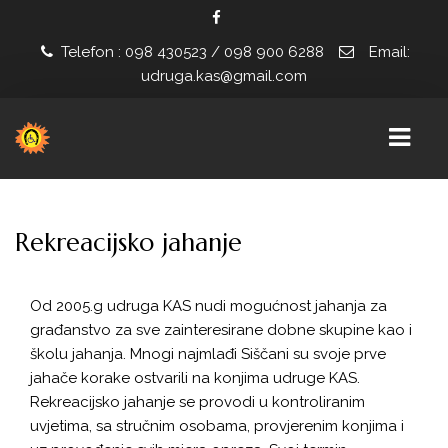
Telefon : 098 430523 / 098 900 6288
Email:
udruga.kas@gmail.com
POČETNA
Rekreacijsko jahanje
NOVOSTI
Od 2005.g udruga KAS nudi mogućnost jahanja za
PROJEKTI
građanstvo za sve zainteresirane dobne skupine kao i
ZAŽELI U KAS-U
školu jahanja. Mnogi najmlađi Siščani su svoje prve
jahače korake ostvarili na konjima udruge KAS.
ZAJEDNO U KAS-U
Rekreacijsko jahanje se provodi u kontroliranim
uvjetima, sa stručnim osobama, provjerenim konjima i
INSTITUCIONALNA PODRŠKA ZA STABILIZACIJU I