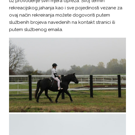
uz provođenje svih mjera opreza. Svoj termin
RAZVOJ UDRUGE
rekreacijskog jahanja kao i sve pojedinosti vezane za
RTL POMAŽE DJECI
ovaj način rekreiranja možete dogovoriti putem
službenih brojeva navedenih na kontakt stranici ili
ARHIVA
putem službenog emaila.
KASOM U BUDUĆNOST
ISPUNJEN ŽIVOT
GODINE NISU VAŽNE
ZAŽELI U KAS-U
ZAJEDNO U KAS-U
PSIHOLOŠKA POMOĆ RODITELJIMA U
PREVLADAVANJU STRESA UZROKOVANOG
POTRESOM
SPORTSKE AKTIVNOSTI MLADIH U KAS-U