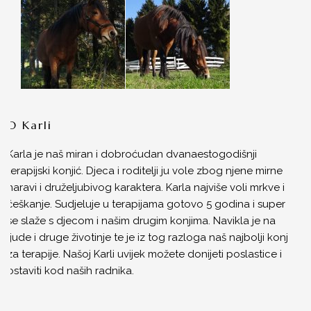
RAZVOJ UDRUGE
RTL POMAŽE DJECI
ARHIVA
KASOM U BUDUĆNOST
ISPUNJEN ŽIVOT
O Karli
GODINE NISU VAŽNE
Karla je naš miran i dobroćudan dvanaestogodišnji
terapijski konjić. Djeca i roditelji ju vole zbog njene mirne
ZAŽELI U KAS-U
naravi i druželjubivog karaktera. Karla najviše voli mrkve i
ZAJEDNO U KAS-U
češkanje. Sudjeluje u terapijama gotovo 5 godina i super
se slaže s djecom i našim drugim konjima. Navikla je na
PSIHOLOŠKA POMOĆ RODITELJIMA U
ljude i druge životinje te je iz tog razloga naš najbolji konj
PREVLADAVANJU STRESA UZROKOVANOG
za terapije. Našoj Karli uvijek možete donijeti poslastice i
POTRESOM
ostaviti kod naših radnika.
SPORTSKE AKTIVNOSTI MLADIH U KAS-U