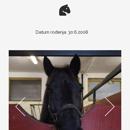
PROGRAM JAVNIH RADOVA
ZAVOD ZA VJEŠTAČENJE
DRUŠTVENO KORISTAN RAD ZA OPĆE DOBRO
Datum rođenja: 30.6.2008.
SANACIJA PROSTORA UDRUGE KAS
NAŠI LJUBIMCI
SLUŽBENI DOKUMENTI
O NAMA
KONTAKT
ĐOLE