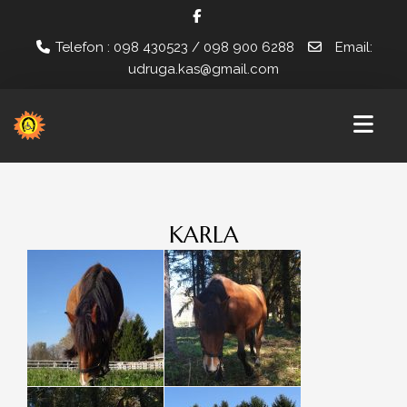
Telefon : 098 430523 / 098 900 6288
Email:
udruga.kas@gmail.com
POČETNA
KARLA
NOVOSTI
PROJEKTI
ZAŽELI U KAS-U
ZAJEDNO U KAS-U
INSTITUCIONALNA PODRŠKA ZA STABILIZACIJU I