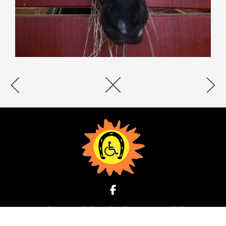
Udruga KAS Sisak Savska ulica 66 44000 Sisak