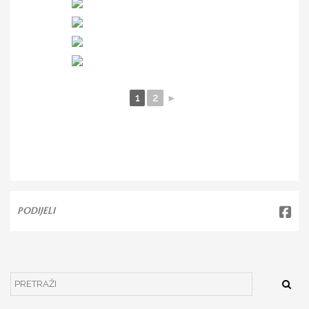
1
2
►
PODIJELI