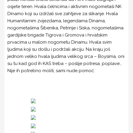
PROGRAM JAVNIH RADOVA
osjete teren. Hvala čelnicima i aktivnim nogometaši NK
Dinamo koji su izdržali sve zahtjeve za slikanje. Hvala
ZAVOD ZA VJEŠTAČENJE
Humanitarnim zvijezdama, legendama Dinama,
DRUŠTVENO KORISTAN RAD ZA OPĆE DOBRO
nogometašima Šibenika, Petrinje i Siska, nogometašima
gardijske brigade Tigrova i Gromova i hrvatskim
SANACIJA PROSTORA UDRUGE KAS
prvacima u malom nogometu Dinamu. Hvala svim
ljudima koji su došlu i podržali akciju. Na kraju još
NAŠI LJUBIMCI
jednom veliko hvala ljudima velikog srca – Boysima, oni
SLUŽBENI DOKUMENTI
su tu kad god ih KAS treba – poslije potresa, poplave…
Nije ih potrebno moliti, sami nude pomoć.
O NAMA
KONTAKT