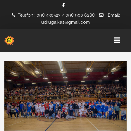
Telefon : 098 430523 / 098 900 6288
Email:
udruga.kas@gmail.com
POČETNA
NOVOSTI
PROJEKTI
ZAŽELI U KAS-U
ZAJEDNO U KAS-U
INSTITUCIONALNA PODRŠKA ZA STABILIZACIJU I