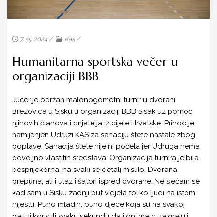
RAZVOJ UDRUGE
RTL POMAŽE DJECI
7. sij. 2024 /
Kas
/
ARHIVA
Humanitarna sportska večer u
KASOM U BUDUĆNOST
organizaciji BBB
ISPUNJEN ŽIVOT
Jučer je održan malonogometni turnir u dvorani
GODINE NISU VAŽNE
Brezovica u Sisku u organizaciji BBB Sisak uz pomoć
ZAŽELI U KAS-U
njihovih članova i prijatelja iz cijele Hrvatske. Prihod je
namijenjen Udruzi KAS za sanaciju štete nastale zbog
ZAJEDNO U KAS-U
poplave. Sanacija štete nije ni počela jer Udruga nema
dovoljno vlastitih sredstava. Organizacija turnira je bila
PSIHOLOŠKA POMOĆ RODITELJIMA U
besprijekorna, na svaki se detalj mislilo. Dvorana
PREVLADAVANJU STRESA UZROKOVANOG
POTRESOM
prepuna, ali i ulaz i šatori ispred dvorane. Ne sjećam se
kad sam u Sisku zadnji put vidjela toliko ljudi na istom
SPORTSKE AKTIVNOSTI MLADIH U KAS-U
mjestu. Puno mladih, puno djece koja su na svakoj
pauzi koristili svaku sekundu da i oni malo zaigraju i