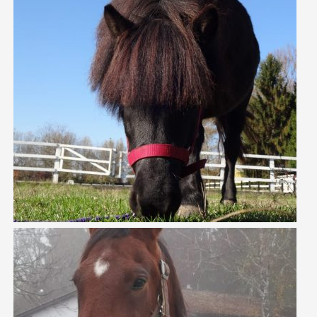
PROGRAM JAVNIH RADOVA
ZAVOD ZA VJEŠTAČENJE
BOBICA
DRUŠTVENO KORISTAN RAD ZA OPĆE DOBRO
SANACIJA PROSTORA UDRUGE KAS
NAŠI LJUBIMCI
SLUŽBENI DOKUMENTI
O NAMA
KONTAKT