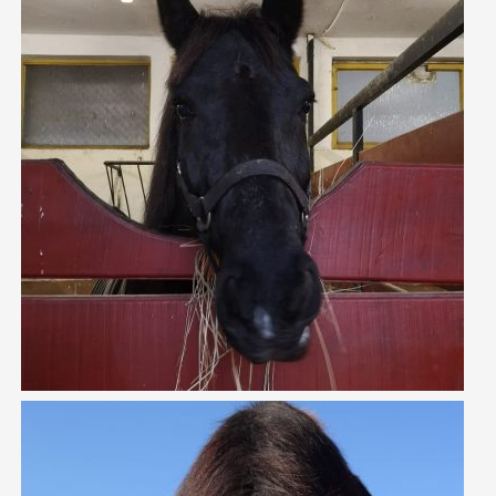
RAZVOJ UDRUGE
RTL POMAŽE DJECI
ARHIVA
ĐOLE
KASOM U BUDUĆNOST
ISPUNJEN ŽIVOT
GODINE NISU VAŽNE
ZAŽELI U KAS-U
ZAJEDNO U KAS-U
PSIHOLOŠKA POMOĆ RODITELJIMA U
PREVLADAVANJU STRESA UZROKOVANOG
POTRESOM
SPORTSKE AKTIVNOSTI MLADIH U KAS-U