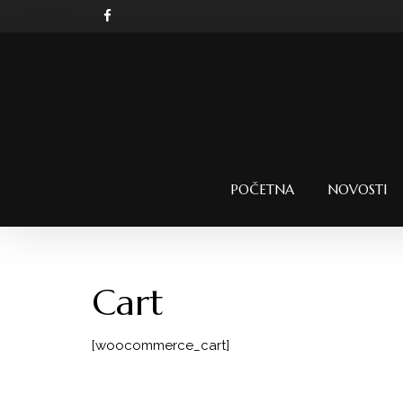
POČETNA
NOVOSTI
Cart
[woocommerce_cart]