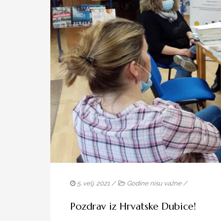
5. velj. 2021 /
Godine nisu važne
/
Pozdrav iz Hrvatske Dubice!