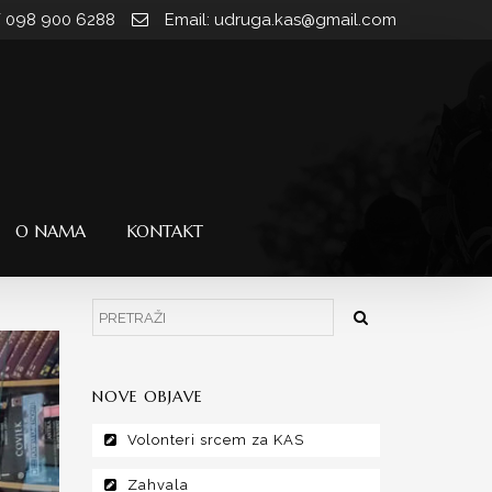
/ 098 900 6288
Email: udruga.kas@gmail.com
O NAMA
KONTAKT
NOVE OBJAVE
Volonteri srcem za KAS
Zahvala