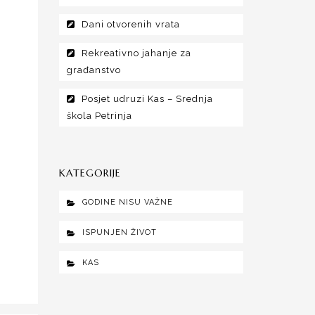
Dani otvorenih vrata
Rekreativno jahanje za
građanstvo
Posjet udruzi Kas – Srednja
škola Petrinja
KATEGORIJE
GODINE NISU VAŽNE
ISPUNJEN ŽIVOT
KAS