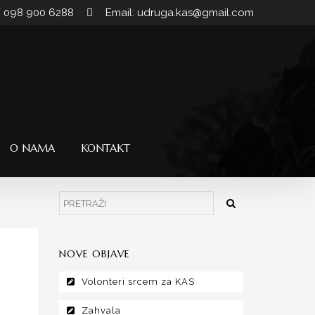
/ 098 900 6288
Email: udruga.kas@gmail.com
O NAMA
KONTAKT
NOVE OBJAVE
Volonteri srcem za KAS
Zahvala