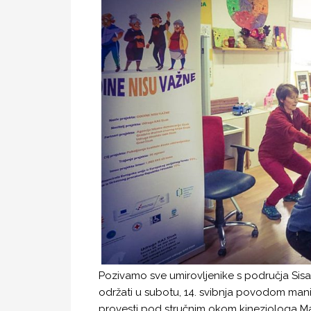
Pozivamo sve umirovljenike s područja Sisa
održati u subotu, 14. svibnja povodom manif
provesti pod stručnim okom kineziologa Ma