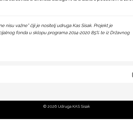
 nisu važne” čiji je nositelj udruga Kas Sisak. Projekt je
ocijalnog fonda u sklopu programa 2014-2020 85% te iz Državnog
Udruga KAS Sisak Savska ulica 66 44000 Sisak
© 2026 Udruga KAS Sisak