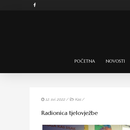
POČETNA
NOVOSTI
12. svi. 2022 /
Kas
/
Radionica tjelovježbe