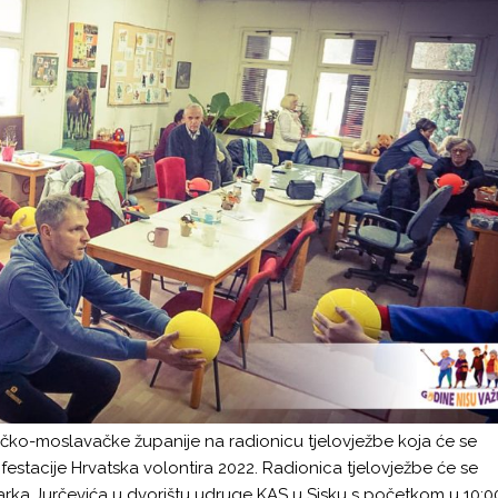
čko-moslavačke županije na radionicu tjelovježbe koja će se
estacije Hrvatska volontira 2022. Radionica tjelovježbe će se
rka Jurčevića u dvorištu udruge KAS u Sisku s početkom u 10:0