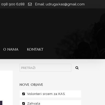
/ 098 900 6288
Email: udruga.kas@gmail.com
O NAMA
KONTAKT
NOVE OBJAVE
Volonteri srcem za KAS
Zahvala