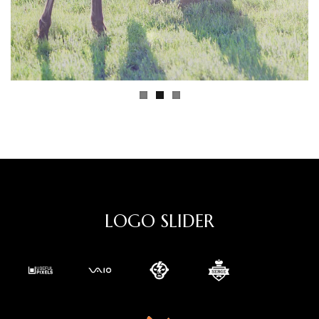
LOGO SLIDER