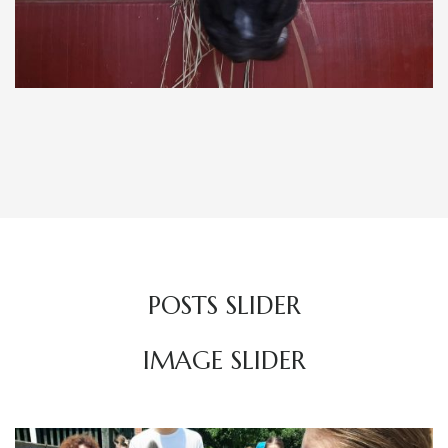
POSTS SLIDER
IMAGE SLIDER